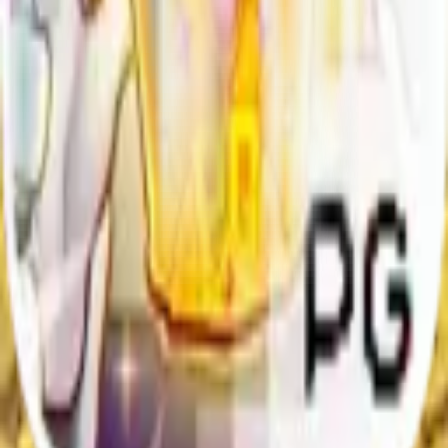
belanja yang lebih hemat dan nyaman. Berbagai promo
menarik dan diskon spesial setiap hari juga hadir untuk
memberikan penawaran terbaik bagi pelanggan setia.
Sistem transaksi yang aman serta proses pembayaran
yang cepat membuat aktivitas belanja online menjadi
lebih praktis tanpa ribet.
TSG4D terus berkomitmen menghadirkan pelayanan
terbaik dengan dukungan platform yang user friendly
dan layanan pelanggan terpercaya. Ditambah dengan
pengiriman yang cepat dan efisien, TSG4D menjadi
pilihan tepat untuk menikmati pengalaman belanja online
praktis di Jakarta dengan harga terbaik setiap hari.
Lihat Semua
home
explore