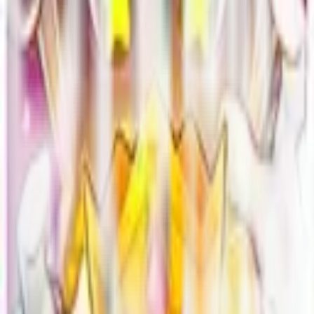
Page
1
of
154
TSG4D | Belanja Online
Praktis di Jakarta dengan
Harga Terbaik
TSG4D hadir sebagai platform belanja online modern
yang memberikan kemudahan bagi masyarakat Jakarta
untuk mendapatkan berbagai kebutuhan dengan cepat
dan praktis. Mulai dari fashion terbaru, elektronik,
perlengkapan rumah tangga, hingga produk lifestyle
favorit, semuanya tersedia dalam satu platform yang
mudah digunakan kapan saja dan di mana saja.
Dengan harga terbaik dan pilihan produk yang lengkap,
TSG4D membantu pelanggan menikmati pengalaman