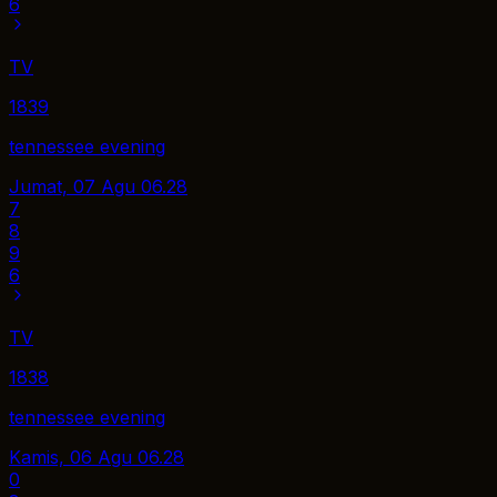
6
TV
1839
tennessee evening
Jumat, 07 Agu
06.28
7
8
9
6
TV
1838
tennessee evening
Kamis, 06 Agu
06.28
0