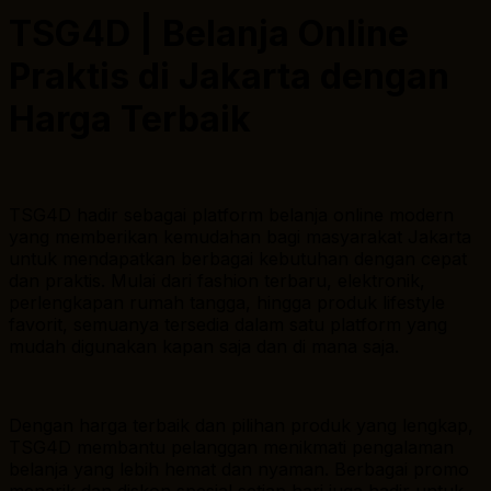
TSG4D | Belanja Online
Praktis di Jakarta dengan
Harga Terbaik
TSG4D hadir sebagai platform belanja online modern
yang memberikan kemudahan bagi masyarakat Jakarta
untuk mendapatkan berbagai kebutuhan dengan cepat
dan praktis. Mulai dari fashion terbaru, elektronik,
perlengkapan rumah tangga, hingga produk lifestyle
favorit, semuanya tersedia dalam satu platform yang
mudah digunakan kapan saja dan di mana saja.
Dengan harga terbaik dan pilihan produk yang lengkap,
TSG4D membantu pelanggan menikmati pengalaman
belanja yang lebih hemat dan nyaman. Berbagai promo
menarik dan diskon spesial setiap hari juga hadir untuk