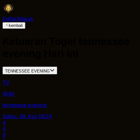
Daftar
Masuk
kembali
Keluaran Togel
tennessee
evening
Hari ini
TENNESSEE EVENING
TV
1840
tennessee evening
Sabtu, 08 Agu
06.24
4
4
9