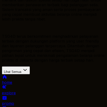
memberikan penawaran terbaik bagi pelanggan setia.
Sistem transaksi yang aman serta proses pembayaran
yang cepat membuat aktivitas belanja online menjadi
lebih praktis tanpa ribet.
TSG4D terus berkomitmen menghadirkan pelayanan
terbaik dengan dukungan platform yang user friendly
dan layanan pelanggan terpercaya. Ditambah dengan
pengiriman yang cepat dan efisien, TSG4D menjadi
pilihan tepat untuk menikmati pengalaman belanja online
praktis di Jakarta dengan harga terbaik setiap hari.
Lihat Semua
home
explore
promo