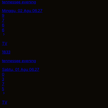
tennessee evening
Minggu, 02 Agu
06.27
9
7
6
6
TV
1833
tennessee evening
Sabtu, 01 Agu
06.27
0
3
7
5
TV