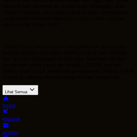
memberikan penawaran terbaik bagi pelanggan setia.
Sistem transaksi yang aman serta proses pembayaran
yang cepat membuat aktivitas belanja online menjadi
lebih praktis tanpa ribet.
TSG4D terus berkomitmen menghadirkan pelayanan
terbaik dengan dukungan platform yang user friendly
dan layanan pelanggan terpercaya. Ditambah dengan
pengiriman yang cepat dan efisien, TSG4D menjadi
pilihan tepat untuk menikmati pengalaman belanja online
praktis di Jakarta dengan harga terbaik setiap hari.
Lihat Semua
home
explore
promo