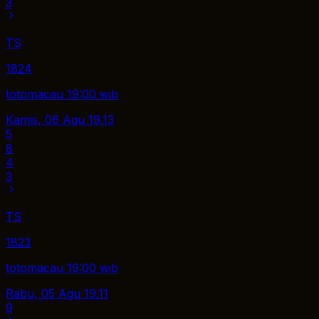
3
TS
1824
totomacau 19:00 wib
Kamis, 06 Agu
19.13
5
8
4
3
TS
1823
totomacau 19:00 wib
Rabu, 05 Agu
19.11
9