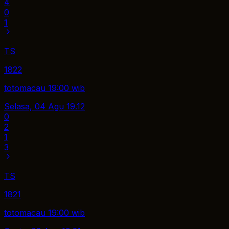
4
0
1
TS
1822
totomacau 19:00 wib
Selasa, 04 Agu
19.12
0
2
1
3
TS
1821
totomacau 19:00 wib