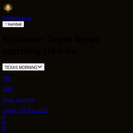
Daftar
Masuk
kembali
Keluaran Togel
texas
morning
Hari ini
TEXAS MORNING
TM
2250
texas morning
Jumat, 07 Agu
22.12
2
6
9