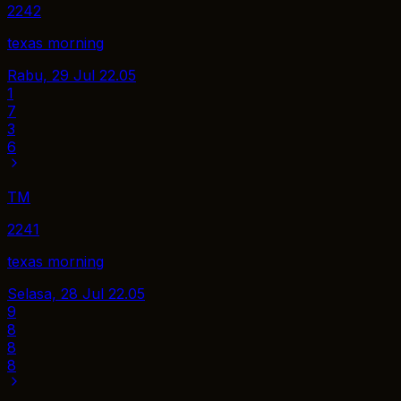
2242
texas morning
Rabu, 29 Jul
22.05
1
7
3
6
TM
2241
texas morning
Selasa, 28 Jul
22.05
9
8
8
8