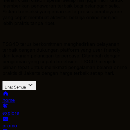
memberikan penawaran terbaik bagi pelanggan setia.
Sistem transaksi yang aman serta proses pembayaran
yang cepat membuat aktivitas belanja online menjadi
lebih praktis tanpa ribet.
TSG4D terus berkomitmen menghadirkan pelayanan
terbaik dengan dukungan platform yang user friendly
dan layanan pelanggan terpercaya. Ditambah dengan
pengiriman yang cepat dan efisien, TSG4D menjadi
pilihan tepat untuk menikmati pengalaman belanja online
praktis di Jakarta dengan harga terbaik setiap hari.
Lihat Semua
home
explore
promo