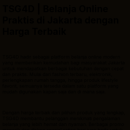
TSG4D | Belanja Online
Praktis di Jakarta dengan
Harga Terbaik
TSG4D hadir sebagai platform belanja online modern
yang memberikan kemudahan bagi masyarakat Jakarta
untuk mendapatkan berbagai kebutuhan dengan cepat
dan praktis. Mulai dari fashion terbaru, elektronik,
perlengkapan rumah tangga, hingga produk lifestyle
favorit, semuanya tersedia dalam satu platform yang
mudah digunakan kapan saja dan di mana saja.
Dengan harga terbaik dan pilihan produk yang lengkap,
TSG4D membantu pelanggan menikmati pengalaman
belanja yang lebih hemat dan nyaman. Berbagai promo
menarik dan diskon spesial setiap hari juga hadir untuk