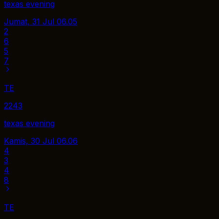
texas evening
Jumat, 31 Jul
06.05
2
6
5
7
TE
2243
texas evening
Kamis, 30 Jul
06.06
4
3
4
8
TE