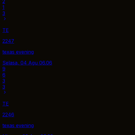
2
1
3
TE
2247
texas evening
Selasa, 04 Agu
06.06
9
6
3
3
TE
2246
texas evening