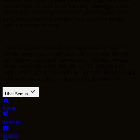
memberikan penawaran terbaik bagi pelanggan setia.
Sistem transaksi yang aman serta proses pembayaran
yang cepat membuat aktivitas belanja online menjadi
lebih praktis tanpa ribet.
TSG4D terus berkomitmen menghadirkan pelayanan
terbaik dengan dukungan platform yang user friendly
dan layanan pelanggan terpercaya. Ditambah dengan
pengiriman yang cepat dan efisien, TSG4D menjadi
pilihan tepat untuk menikmati pengalaman belanja online
praktis di Jakarta dengan harga terbaik setiap hari.
Lihat Semua
home
explore
promo