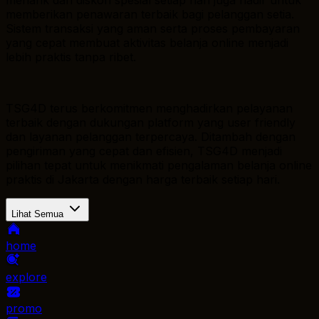
memberikan penawaran terbaik bagi pelanggan setia.
Sistem transaksi yang aman serta proses pembayaran
yang cepat membuat aktivitas belanja online menjadi
lebih praktis tanpa ribet.
TSG4D terus berkomitmen menghadirkan pelayanan
terbaik dengan dukungan platform yang user friendly
dan layanan pelanggan terpercaya. Ditambah dengan
pengiriman yang cepat dan efisien, TSG4D menjadi
pilihan tepat untuk menikmati pengalaman belanja online
praktis di Jakarta dengan harga terbaik setiap hari.
Lihat Semua
home
explore
promo