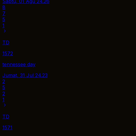
Sabtu, 01 Agu
24.26
8
7
5
1
TD
1572
tennessee day
Jumat, 31 Jul
24.23
2
5
2
1
TD
1571