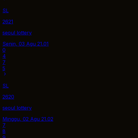
SL
2621
seoul lottery
Senin, 03 Agu
21.01
0
4
7
5
SL
2620
seoul lottery
Minggu, 02 Agu
21.02
7
8
9