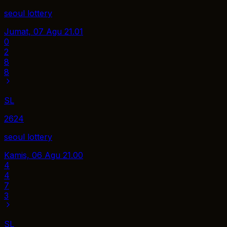
seoul lottery
Jumat, 07 Agu
21.01
0
2
8
8
SL
2624
seoul lottery
Kamis, 06 Agu
21.00
4
4
7
3
SL