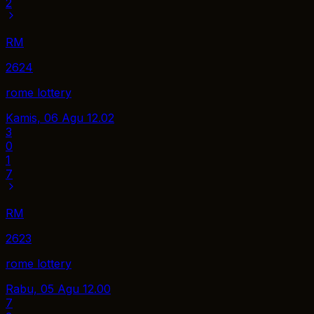
2
RM
2624
rome lottery
Kamis, 06 Agu
12.02
3
0
1
7
RM
2623
rome lottery
Rabu, 05 Agu
12.00
7