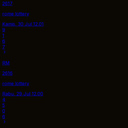
2617
rome lottery
Kamis, 30 Jul
12.01
9
1
6
7
RM
2616
rome lottery
Rabu, 29 Jul
12.00
4
5
0
6