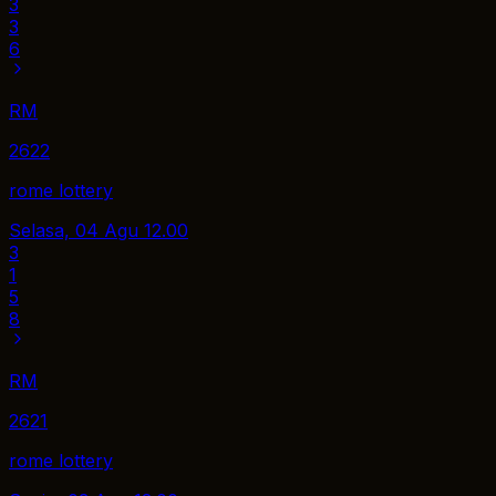
3
3
6
RM
2622
rome lottery
Selasa, 04 Agu
12.00
3
1
5
8
RM
2621
rome lottery