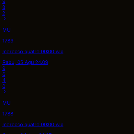
9
8
2
MU
1789
morocco quatro 00:00 wib
Rabu, 05 Agu
24.09
9
6
4
0
MU
1788
morocco quatro 00:00 wib