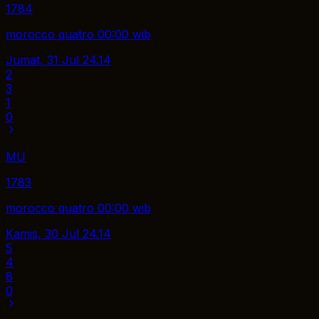
1784
morocco quatro 00:00 wib
Jumat, 31 Jul
24.14
2
3
1
0
MU
1783
morocco quatro 00:00 wib
Kamis, 30 Jul
24.14
5
4
8
0