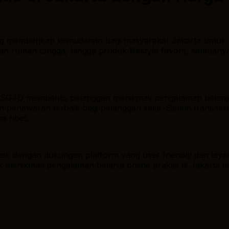
ang memberikan kemudahan bagi masyarakat Jakarta untuk
kapan rumah tangga, hingga produk lifestyle favorit, semua
, TSG4D membantu pelanggan menikmati pengalaman belanj
kan penawaran terbaik bagi pelanggan setia. Sistem transa
a ribet.
k dengan dukungan platform yang user friendly dan laya
 menikmati pengalaman belanja online praktis di Jakarta de