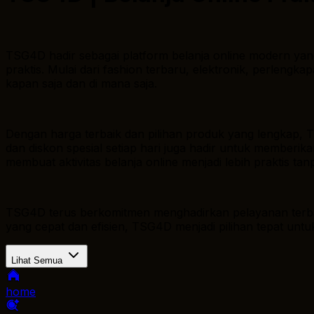
TSG4D hadir sebagai platform belanja online modern y
praktis. Mulai dari fashion terbaru, elektronik, perleng
kapan saja dan di mana saja.
Dengan harga terbaik dan pilihan produk yang lengkap
dan diskon spesial setiap hari juga hadir untuk memberi
membuat aktivitas belanja online menjadi lebih praktis tanp
TSG4D terus berkomitmen menghadirkan pelayanan terbai
yang cepat dan efisien, TSG4D menjadi pilihan tepat untuk
Lihat Semua
home