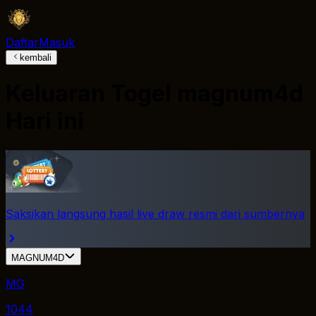
Daftar
Masuk
kembali
Keluaran Togel
magnum4d
Hari ini
Saksikan langsung hasil live draw resmi dari sumbernya
MAGNUM4D
MG
1044