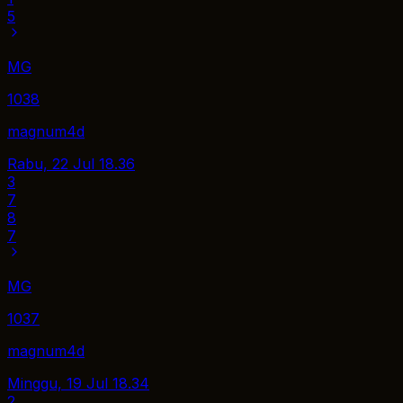
5
MG
1038
magnum4d
Rabu, 22 Jul
18.36
3
7
8
7
MG
1037
magnum4d
Minggu, 19 Jul
18.34
2