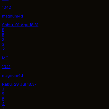
1042
magnum4d
Sabtu, 01 Agu
18.31
9
8
2
3
MG
1041
magnum4d
Rabu, 29 Jul
18.37
3
5
8
4