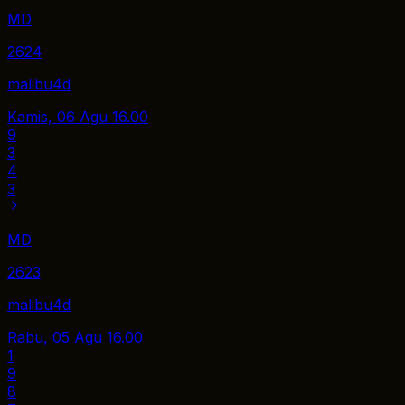
MD
2624
malibu4d
Kamis, 06 Agu
16.00
9
3
4
3
MD
2623
malibu4d
Rabu, 05 Agu
16.00
1
9
8