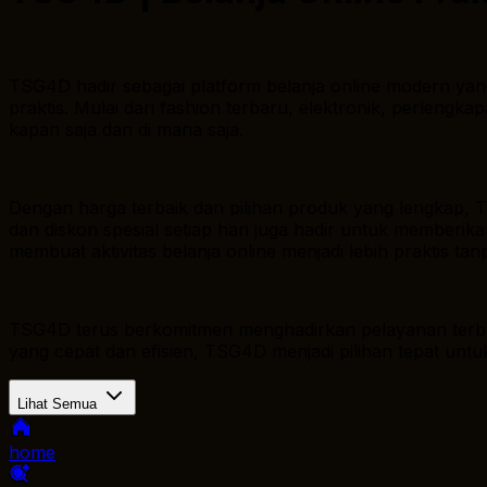
TSG4D hadir sebagai platform belanja online modern y
praktis. Mulai dari fashion terbaru, elektronik, perleng
kapan saja dan di mana saja.
Dengan harga terbaik dan pilihan produk yang lengkap
dan diskon spesial setiap hari juga hadir untuk memberi
membuat aktivitas belanja online menjadi lebih praktis tanp
TSG4D terus berkomitmen menghadirkan pelayanan terbai
yang cepat dan efisien, TSG4D menjadi pilihan tepat untuk
Lihat Semua
home