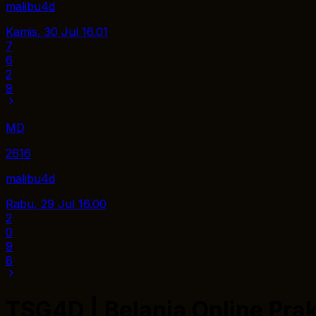
malibu4d
Kamis, 30 Jul
16.01
7
6
2
9
MD
2616
malibu4d
Rabu, 29 Jul
16.00
2
0
9
8
TSG4D | Belanja Online Prak