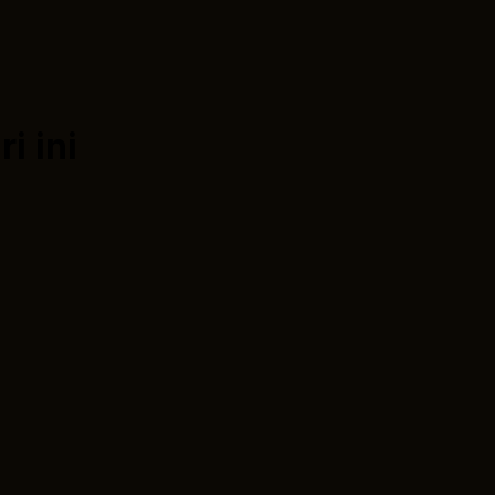
i ini