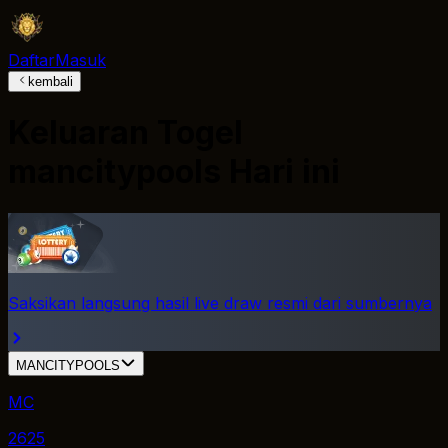
Daftar
Masuk
kembali
Keluaran Togel
mancitypools
Hari ini
Saksikan langsung hasil live draw resmi dari sumbernya
MANCITYPOOLS
MC
2625