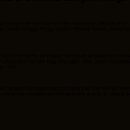
ang memberikan kemudahan bagi masyarakat Jakarta untuk
kapan rumah tangga, hingga produk lifestyle favorit, semua
, TSG4D membantu pelanggan menikmati pengalaman belanj
kan penawaran terbaik bagi pelanggan setia. Sistem transa
a ribet.
k dengan dukungan platform yang user friendly dan laya
 menikmati pengalaman belanja online praktis di Jakarta de