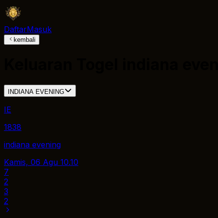
Daftar
Masuk
kembali
Keluaran Togel
indiana eve
INDIANA EVENING
IE
1838
indiana evening
Kamis, 06 Agu
10.10
7
2
3
2