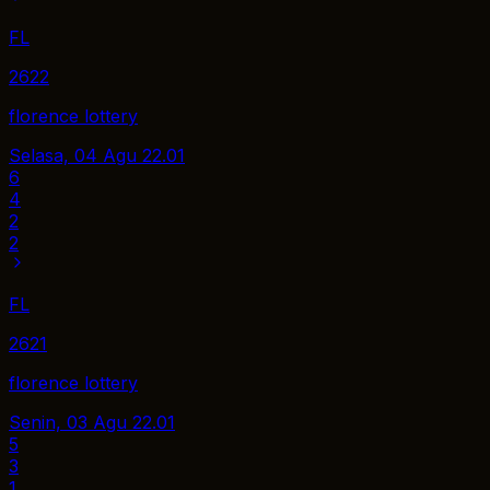
FL
2622
florence lottery
Selasa, 04 Agu
22.01
6
4
2
2
FL
2621
florence lottery
Senin, 03 Agu
22.01
5
3
1