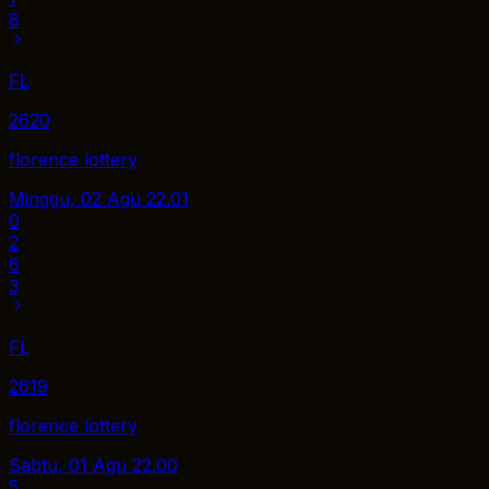
8
FL
2620
florence lottery
Minggu, 02 Agu
22.01
0
2
6
3
FL
2619
florence lottery
Sabtu, 01 Agu
22.00
5