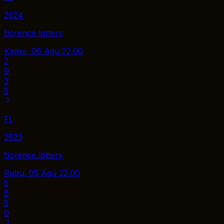
2624
florence lottery
Kamis, 06 Agu
22.00
2
9
3
5
FL
2623
florence lottery
Rabu, 05 Agu
22.00
5
8
5
0