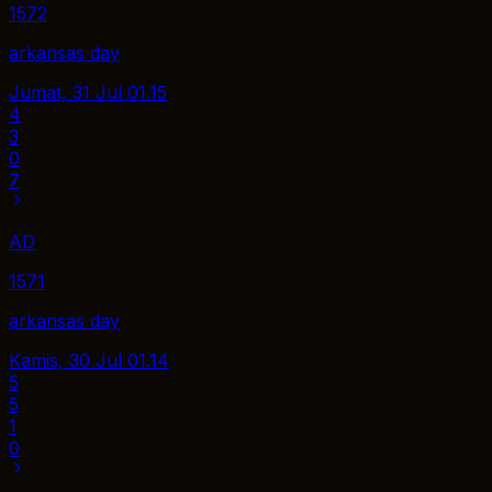
1572
arkansas day
Jumat, 31 Jul
01.15
4
3
0
7
AD
1571
arkansas day
Kamis, 30 Jul
01.14
5
5
1
0