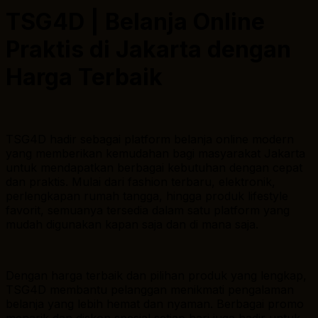
TSG4D | Belanja Online
Praktis di Jakarta dengan
Harga Terbaik
TSG4D hadir sebagai platform belanja online modern
yang memberikan kemudahan bagi masyarakat Jakarta
untuk mendapatkan berbagai kebutuhan dengan cepat
dan praktis. Mulai dari fashion terbaru, elektronik,
perlengkapan rumah tangga, hingga produk lifestyle
favorit, semuanya tersedia dalam satu platform yang
mudah digunakan kapan saja dan di mana saja.
Dengan harga terbaik dan pilihan produk yang lengkap,
TSG4D membantu pelanggan menikmati pengalaman
belanja yang lebih hemat dan nyaman. Berbagai promo
menarik dan diskon spesial setiap hari juga hadir untuk