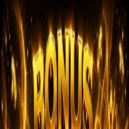
Daftar
Masuk
kembali
Detail Promosi
Bonus Extra 5k/10k Ajak Teman
Referral mu Deposit 20.000 - 49.000, Maka kamu
mendapatkan 5.000
Referral mu Deposit 50.000 - Seterusnya, Maka kamu
mendapatkan 10.000
1. Bonus akan di berikan setelah teman (Referral)
berhasil DEPOSIT.
2. Bonus hanya berlaku untuk deposit pertama teman
(Referral)