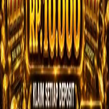
mudah digunakan kapan saja dan di mana saja.
Dengan harga terbaik dan pilihan produk yang lengkap,
TSG4D membantu pelanggan menikmati pengalaman
belanja yang lebih hemat dan nyaman. Berbagai promo
menarik dan diskon spesial setiap hari juga hadir untuk
memberikan penawaran terbaik bagi pelanggan setia.
Sistem transaksi yang aman serta proses pembayaran
yang cepat membuat aktivitas belanja online menjadi
lebih praktis tanpa ribet.
TSG4D terus berkomitmen menghadirkan pelayanan
terbaik dengan dukungan platform yang user friendly
dan layanan pelanggan terpercaya. Ditambah dengan
pengiriman yang cepat dan efisien, TSG4D menjadi
pilihan tepat untuk menikmati pengalaman belanja online
praktis di Jakarta dengan harga terbaik setiap hari.
Lihat Semua