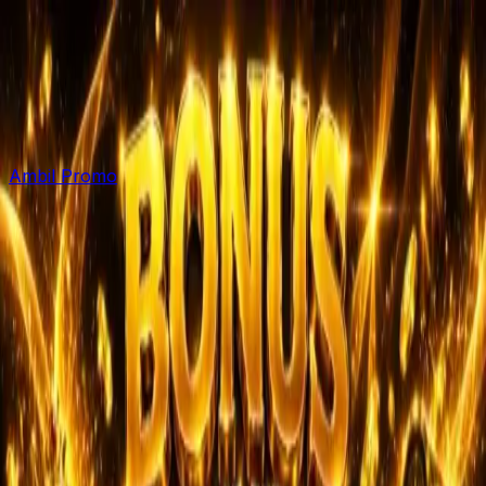
Daftar
Masuk
kembali
Detail Promosi
Ambil Promo
LUPAKAN ATURAN
BONUS RP,10.000
KLAIM BERKALI KALI
1.Klaim Bonus saat isi form DEPOSIT
2.MINIMAL
DEPOSIT RP, 50.000
untuk KLAIM BONUS
3.Klaim berkali-kali setiap saat deposit