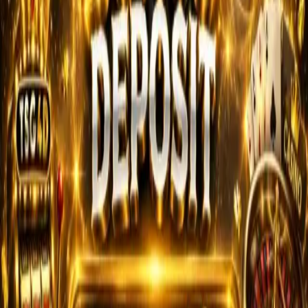
Contoh:
Deposit Rp 200.000 → Bonus 10% = Rp 20.000
Total saldo: Rp 220.000 → Cukup mainkan 1x → bisa
withdraw!
Tidak boleh withdraw sebelum TO tercapai
Bonus hanya khusus untuk pemainan livegame slot
Bonus masuk otomatis
Promo dapat berubah sewaktu-waktu.
TSG4D | Belanja Online
Praktis di Jakarta dengan
Harga Terbaik