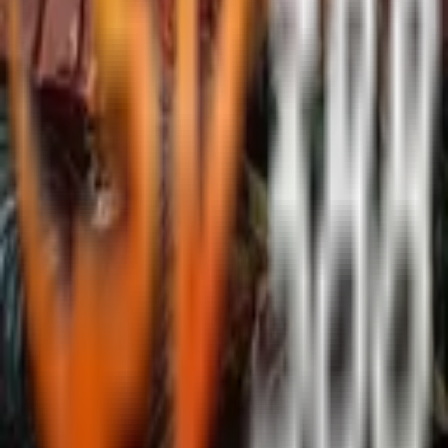
untuk mendapatkan berbagai kebutuhan dengan cepat
dan praktis. Mulai dari fashion terbaru, elektronik,
perlengkapan rumah tangga, hingga produk lifestyle
favorit, semuanya tersedia dalam satu platform yang
mudah digunakan kapan saja dan di mana saja.
Dengan harga terbaik dan pilihan produk yang lengkap,
TSG4D membantu pelanggan menikmati pengalaman
belanja yang lebih hemat dan nyaman. Berbagai promo
menarik dan diskon spesial setiap hari juga hadir untuk
memberikan penawaran terbaik bagi pelanggan setia.
Sistem transaksi yang aman serta proses pembayaran
yang cepat membuat aktivitas belanja online menjadi
lebih praktis tanpa ribet.
TSG4D terus berkomitmen menghadirkan pelayanan
terbaik dengan dukungan platform yang user friendly
dan layanan pelanggan terpercaya. Ditambah dengan
pengiriman yang cepat dan efisien, TSG4D menjadi